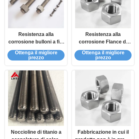
Resistenza alla
Resistenza alla
corrosione bulloni a filo
corrosione Flance di
in titanio dadi
titanio bulloni dadi
Ottenga il migliore
Ottenga il migliore
CNC/forgiati 8mm Hex
Bolto di titanio con 2
prezzo
prezzo
flange Socket Heads
dadi di blocco
Noccioline di titanio a
Fabbricazione in cui il