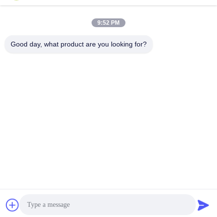
Il nostro indirizzo
9:52 PM
Indirizzo aziendale
N. 3, Gaoya Industrial Park, Baotai Road, Gaoxin Development
Good day, what product are you looking for?
Zone, città di Baoji, provincia di Shaanxi, Cina
Indirizzo della fabbrica
No. 3, complesso industriale di Gaoya, strada di Baotai, zona di
sviluppo di Gaoxin, città di Baoji, provincia di Shaanxi, Cina
Telefono
86-13325372991
Cina Buona qualità Flange in titanio Fornitore. -2026 Baoji Lihua
Nonferrous Metals Co., Ltd. . Tutti i diritti riservati.
Politica sulla privacy
|
Mappa del sito