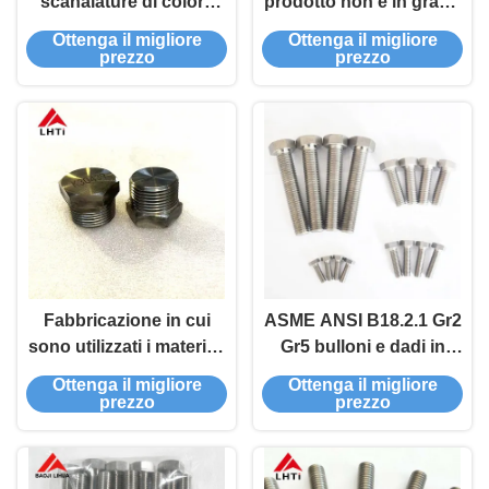
scanalature di colore
prodotto non è in grado
leggero con motore a
di essere utilizzato per
Ottenga il migliore
Ottenga il migliore
fessura
la fabbricazione di
prezzo
prezzo
prodotti o servizi di
produzione.
Fabbricazione in cui
ASME ANSI B18.2.1 Gr2
sono utilizzati i materiali
Gr5 bulloni e dadi in
di calcolatore di
titanio testa esagonale
Ottenga il migliore
Ottenga il migliore
calcolatore
1/4'-20 TPI 1'"
prezzo
prezzo