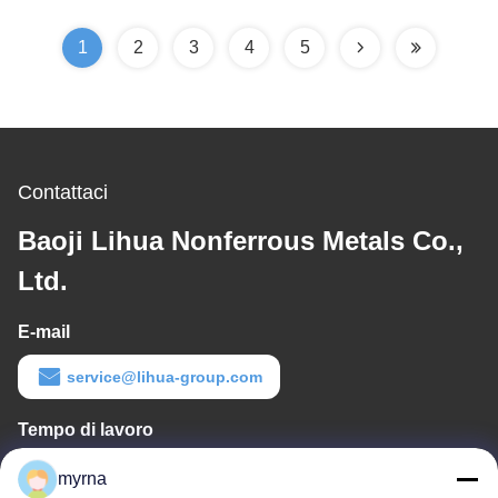
1
2
3
4
5
Contattaci
Baoji Lihua Nonferrous Metals Co.,
Ltd.
E-mail
service@lihua-group.com
Tempo di lavoro
8:30-18:00
myrna