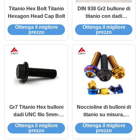
Titanio Hex Bolt Titanio
DIN 938 Gr2 bullone di
Hexagon Head Cap Bolt
titanio con dadi
esessuali DIN 934 M14
Ottenga il migliore
Ottenga il migliore
M18 M20 CNC
prezzo
prezzo
resistente alla
corrosione
Gr7 Titanio Hex bulloni
Noccioline di bulloni di
dadi UNC filo 5mm-
titanio su misura,
500mm
forgiate per applicazioni
Ottenga il migliore
Ottenga il migliore
ad alta temperatura
prezzo
prezzo