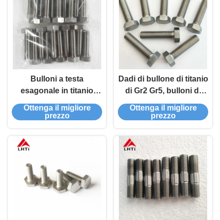
Bulloni a testa
Dadi di bullone di titanio
esagonale in titanio
di Gr2 Gr5, bulloni di
dadi M8 M10 M12
titanio d'anodizzazione
Ottenga il migliore
Ottenga il migliore
Anodizzazione Elementi
della testa esagonale di
prezzo
prezzo
di fissaggio
M8 M10 M12