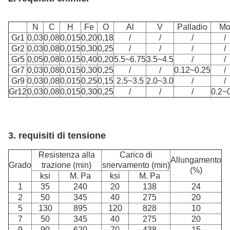
N
C
H
Fe
O
Al
V
Palladio
M
Gr1
0,03
0,08
0,015
0,20
0,18
/
/
/
/
Gr2
0,03
0,08
0,015
0,30
0,25
/
/
/
/
Gr5
0,05
0,08
0,015
0,40
0,20
5.5~6.75
3.5~4.5
/
/
Gr7
0,03
0,08
0,015
0,30
0,25
/
/
0.12~0.25
/
Gr9
0,03
0,08
0,015
0,25
0,15
2.5~3.5
2.0~3.0
/
/
Gr12
0,03
0,08
0,015
0,30
0,25
/
/
/
0.2~
3. requisiti di tensione
Resistenza alla
Carico di
Allungamento
Grado
trazione (min)
snervamento (min)
(%)
ksi
M. Pa
ksi
M. Pa
1
35
240
20
138
24
2
50
345
40
275
20
5
130
895
120
828
10
7
50
345
40
275
20
9
90
620
70
438
15