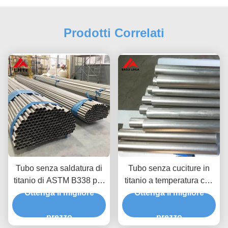
Prodotti Correlati
Tubo senza saldatura di
Tubo senza cuciture in
titanio di ASTM B338 per
titanio a temperatura con
il condensatore 19mm
Ottenga il migliore
eccellente resistenza alla
Ottenga il migliore
dello scambiatore di
corrosione GR1 GR2
prezzo
calore
GR3 GR4 GR5 GR7 GR9
prezzo