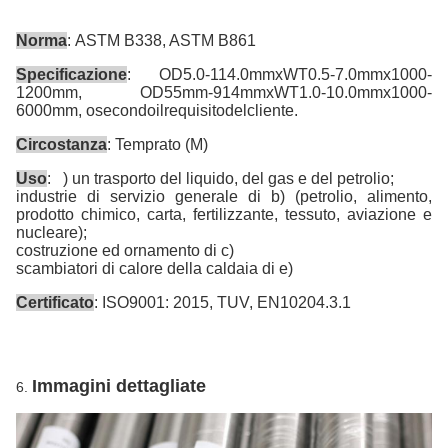
Norma
:
ASTM B338, ASTM B861
Specificazione
: OD
5.0-114.0mmxWT0.5-7.0mmx1000-
1200mm, OD55mm-914mmxWT1.0-10.0mmx1000-
6000mm, osecondoilrequisitodelcliente.
Circostanza
:
Temprato (M)
Uso
:
) un trasporto del liquido, del gas e del petrolio;
industrie di servizio generale di b) (petrolio, alimento,
prodotto chimico, carta, fertilizzante, tessuto, aviazione e
nucleare);
costruzione ed ornamento di c)
scambiatori di calore della caldaia di e)
Certificato
:
ISO9001: 2015, TUV, EN10204.3.1
Immagini dettagliate
6.