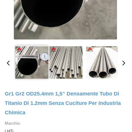
Gr1 Gr2 OD25.4mm 1,5" Densamente Tubo Di
Titanio Di 1.2mm Senza Cuciture Per Industria
Chimica
Marchio:
LHTi