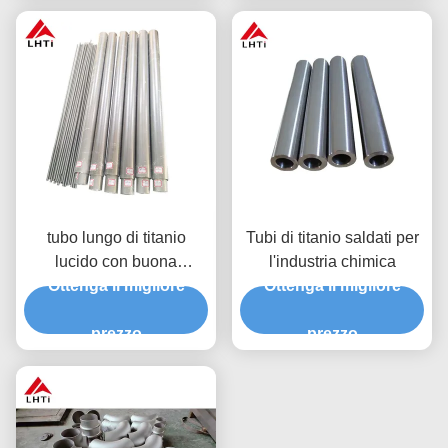
GR12
tubo lungo di titanio
Tubi di titanio saldati per
lucido con buona
l'industria chimica
resistenza al calore
Ottenga il migliore
Ottenga il migliore
4,51G/Cm3 densità
1000Mpa resistenza alla
prezzo
prezzo
trazione