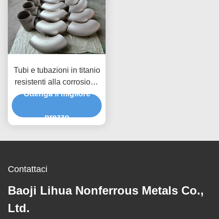
Tubi e tubazioni in titanio
resistenti alla corrosione
Ottenga il migliore
di grado 2 per
applicazioni con
scambiatori di calore
prezzo
Contattaci
Baoji Lihua Nonferrous Metals Co.,
Ltd.